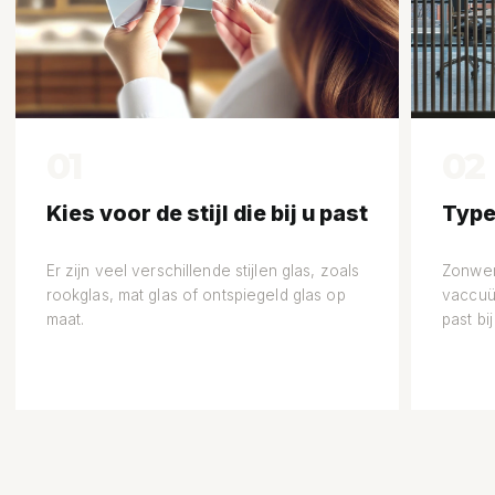
01
02
Kies voor de stijl die bij u past
Type
Er zijn veel verschillende stijlen glas, zoals
Zonwere
rookglas, mat glas of ontspiegeld glas op
vaccuü
maat.
past bi