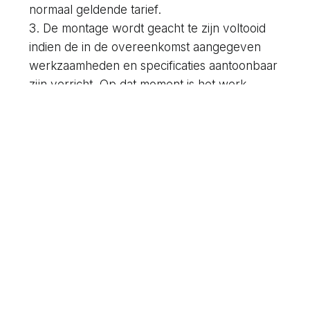
normaal geldende tarief.
3. De montage wordt geacht te zijn voltooid
indien de in de overeenkomst aangegeven
werkzaamheden en specificaties aantoonbaar
zijn verricht. Op dat moment is het werk
opgeleverd in de zin van artikel 7:758 BW en
artikel 4 lid 3 van deze voorwaarden.
Artikel 6: Eigendomsvoorbehoud
1. MH Bronkhorst behoudt zich het eigendom
voor van alle aan de wederpartij geleverde
zaken, zolang de wederpartij niet volledig
heeft voldaan aan zijn betalingsverplichtingen.
2. Zolang de wederpartij nog geen eigenaar
van de zaken is, is de wederpartij niet
bevoegd om deze zaken te vervreemden of
in het bezit te stellen van een andere partij.