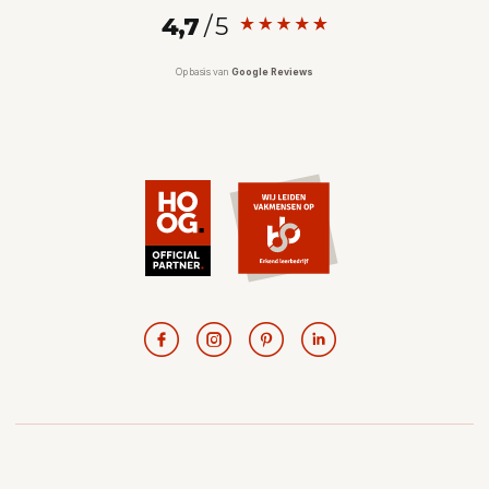
4,7
/ 5
.....
Op basis van
Google Reviews
...