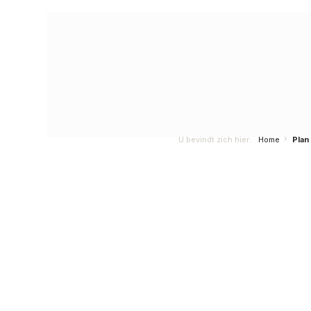
U bevindt zich hier:
Home
Pla