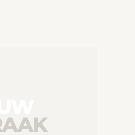
 UW
RAAK