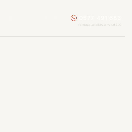
0577 491 683
ERKEN BIJ
CONTACT
Vandaag bereikbaar vanaf 7:30