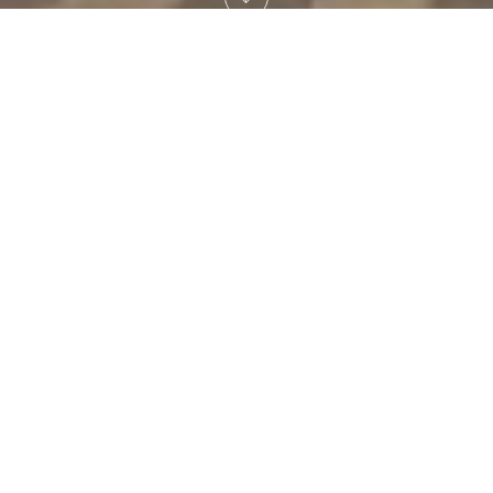
Home
Projecten
Kozijnen
Houten kozijnen voor modern klassieke woning
KARAKTERISTIEKE
HOUTEN KOZIJNEN OP
MAAT VOOR EEN
MODERNE KLASSIEKER IN
DONKER METSELWERK
BALANS TUSSEN MODERNE EN
TRADITIONELE DETAILLERING