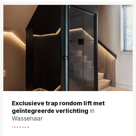
Exclusieve trap rondom lift met
geïntegreerde verlichting
in
Wassenaar
TRAPPEN